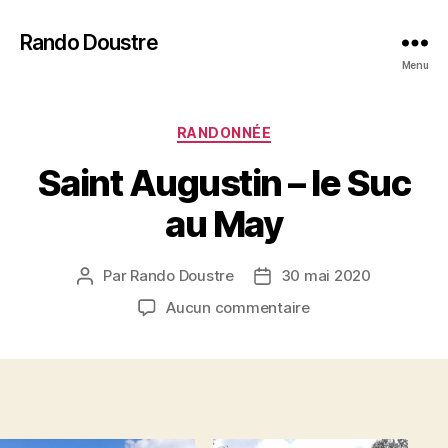
Rando Doustre
Menu
Catégories
RANDONNÉE
Saint Augustin – le Suc
au May
Par
Rando Doustre
30 mai 2020
Auteur
Date
de
de
sur
Aucun commentaire
l’article
l’article
Saint
Augustin
–
le
Suc
au