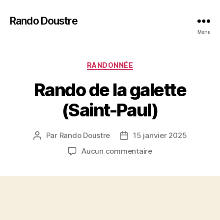
Rando Doustre
Menu
Catégories
RANDONNÉE
Rando de la galette
(Saint-Paul)
Par
Rando Doustre
15 janvier 2025
Auteur
Date
de
de
sur
Aucun commentaire
l’article
l’article
Rando
de
la
galette
(Saint-
Paul)