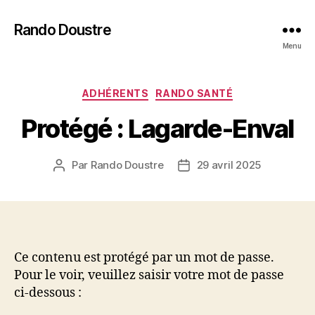
Rando Doustre
Menu
Catégories
ADHÉRENTS
RANDO SANTÉ
Protégé : Lagarde-Enval
Par
Rando Doustre
29 avril 2025
Auteur
Date
de
de
l’article
l’article
Ce contenu est protégé par un mot de passe.
Pour le voir, veuillez saisir votre mot de passe
ci-dessous :