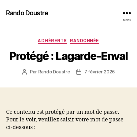
Rando Doustre
Menu
Catégories
ADHÉRENTS
RANDONNÉE
Protégé : Lagarde-Enval
Par
Rando Doustre
7 février 2026
Auteur
Date
de
de
l’article
l’article
Ce contenu est protégé par un mot de passe.
Pour le voir, veuillez saisir votre mot de passe
ci-dessous :