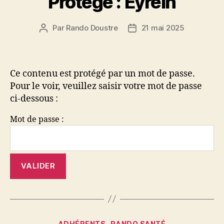
Protégé : Eyrein
Par
Rando Doustre
21 mai 2025
Auteur
Date
de
de
l’article
l’article
Ce contenu est protégé par un mot de passe.
Pour le voir, veuillez saisir votre mot de passe
ci-dessous :
Mot de passe :
Catégories
ADHÉRENTS
RANDO SANTÉ