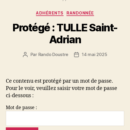
Catégories
ADHÉRENTS
RANDONNÉE
Protégé : TULLE Saint-
Adrian
Par
Rando Doustre
14 mai 2025
Auteur
Date
de
de
l’article
l’article
Ce contenu est protégé par un mot de passe.
Pour le voir, veuillez saisir votre mot de passe
ci-dessous :
Mot de passe :