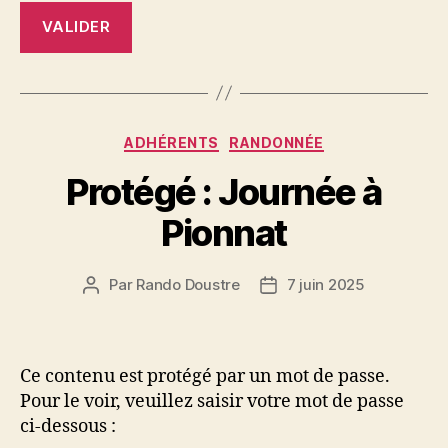
Catégories
ADHÉRENTS
RANDONNÉE
Protégé : Journée à
Pionnat
Par
Rando Doustre
7 juin 2025
Auteur
Date
de
de
l’article
l’article
Ce contenu est protégé par un mot de passe.
Pour le voir, veuillez saisir votre mot de passe
ci-dessous :