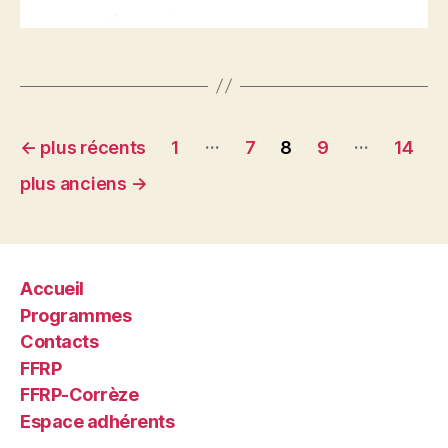
Pagination
…
…
←
plus récents
1
7
8
9
14
des
plus anciens
→
publications
Accueil
Programmes
Contacts
FFRP
FFRP-Corrèze
Espace adhérents