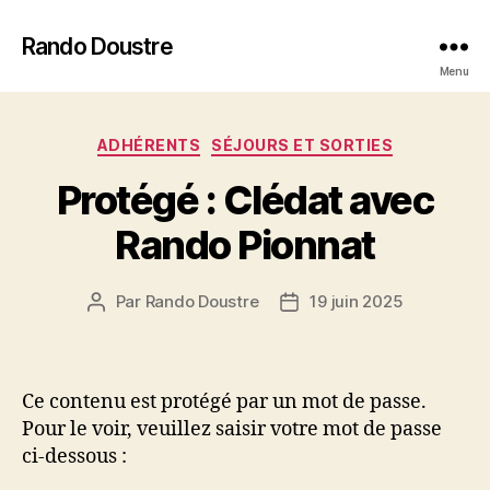
Rando Doustre
Menu
Catégories
ADHÉRENTS
SÉJOURS ET SORTIES
Protégé : Clédat avec
Rando Pionnat
Par
Rando Doustre
19 juin 2025
Auteur
Date
de
de
l’article
l’article
Ce contenu est protégé par un mot de passe.
Pour le voir, veuillez saisir votre mot de passe
ci-dessous :