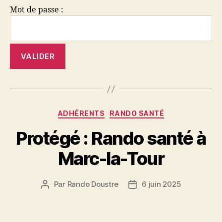
Mot de passe :
Catégories
ADHÉRENTS
RANDO SANTÉ
Protégé : Rando santé à
Marc-la-Tour
Par
Rando Doustre
6 juin 2025
Auteur
Date
de
de
l’article
l’article