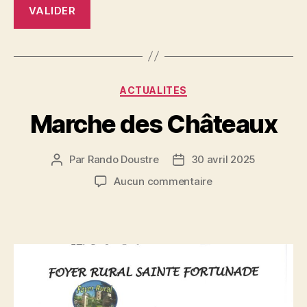
Catégories
ACTUALITES
Marche des Châteaux
Par
Rando Doustre
30 avril 2025
Auteur
Date
de
de
sur
Aucun commentaire
l’article
l’article
Marche
des
Châteaux