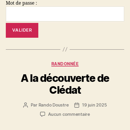
Mot de passe :
Catégories
RANDONNÉE
A la découverte de
Clédat
Par
Rando Doustre
19 juin 2025
Auteur
Date
de
de
sur
Aucun commentaire
l’article
l’article
A
la