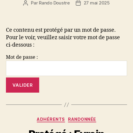
Par
Rando Doustre
27 mai 2025
Auteur
Date
de
de
l’article
l’article
Ce contenu est protégé par un mot de passe.
Pour le voir, veuillez saisir votre mot de passe
ci-dessous :
Mot de passe :
Catégories
ADHÉRENTS
RANDONNÉE