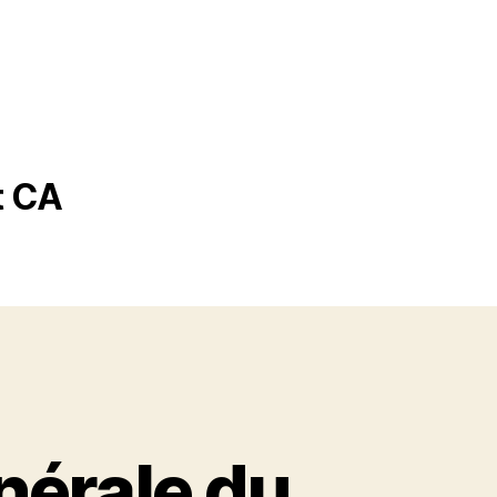
t CA
nérale du